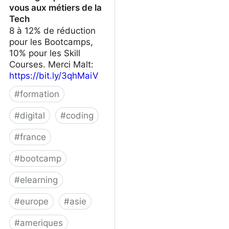
vous aux métiers de la
Tech
8 à 12% de réduction
pour les Bootcamps,
10% pour les Skill
Courses. Merci Malt:
https://bit.ly/3qhMaiV
#
formation
#
digital
#
coding
#
france
#
bootcamp
#
elearning
#
europe
#
asie
#
ameriques