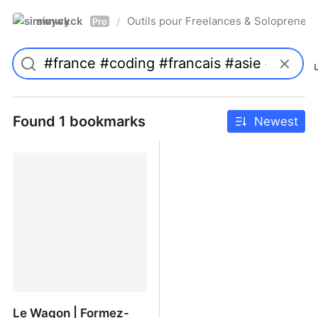
simwyck
Outils pour Freelances & Solopren
/
Pro
Found 1 bookmarks
Newest
Le Wagon | Formez-