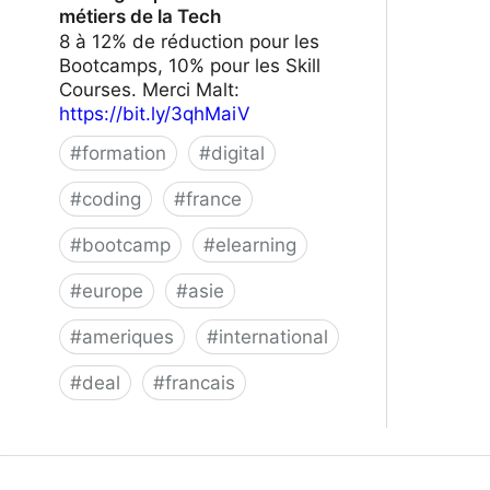
métiers de la Tech
8 à 12% de réduction pour les
Bootcamps, 10% pour les Skill
Courses. Merci Malt:
https://bit.ly/3qhMaiV
#
formation
#
digital
#
coding
#
france
#
bootcamp
#
elearning
#
europe
#
asie
#
ameriques
#
international
#
deal
#
francais
Le Wagon | Formez-vous aux métiers
de la Tech