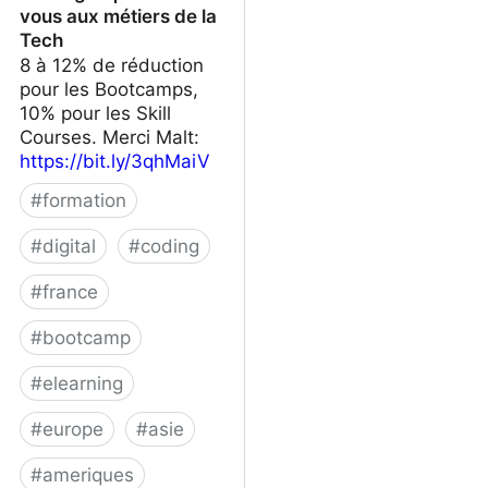
vous aux métiers de la
Tech
8 à 12% de réduction
pour les Bootcamps,
10% pour les Skill
Courses. Merci Malt:
https://bit.ly/3qhMaiV
#
formation
#
digital
#
coding
#
france
#
bootcamp
#
elearning
#
europe
#
asie
#
ameriques