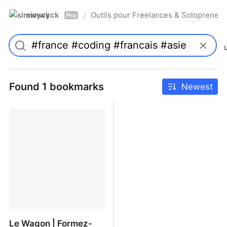
simwyck
Outils pour Freelances & Solopren
/
Pro
Found 1 bookmarks
Newest
Le Wagon | Formez-