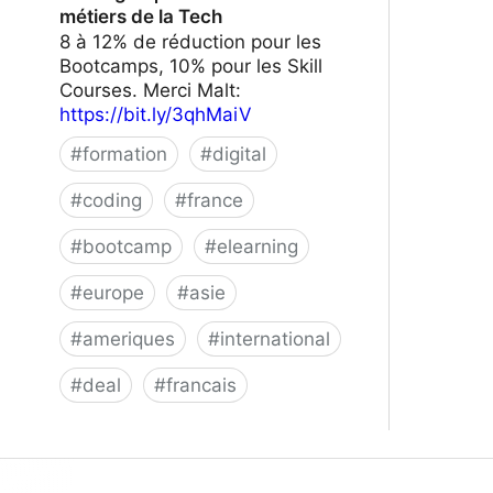
métiers de la Tech
8 à 12% de réduction pour les
Bootcamps, 10% pour les Skill
Courses. Merci Malt:
https://bit.ly/3qhMaiV
#
formation
#
digital
#
coding
#
france
#
bootcamp
#
elearning
#
europe
#
asie
#
ameriques
#
international
#
deal
#
francais
Le Wagon | Formez-vous aux métiers
de la Tech