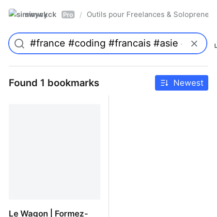
simwyck
Outils pour Freelances & Solopren
/
Pro
Found 1 bookmarks
Newest
Le Wagon | Formez-