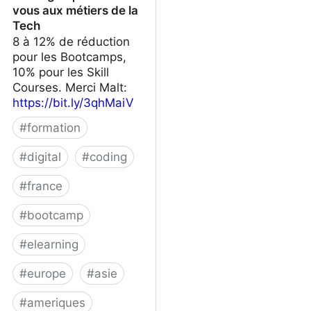
vous aux métiers de la
Tech
8 à 12% de réduction
pour les Bootcamps,
10% pour les Skill
Courses. Merci Malt:
https://bit.ly/3qhMaiV
#
formation
#
digital
#
coding
#
france
#
bootcamp
#
elearning
#
europe
#
asie
#
ameriques