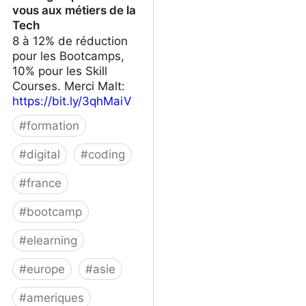
vous aux métiers de la
Tech
8 à 12% de réduction
pour les Bootcamps,
10% pour les Skill
Courses. Merci Malt:
https://bit.ly/3qhMaiV
#
formation
#
digital
#
coding
#
france
#
bootcamp
#
elearning
#
europe
#
asie
#
ameriques