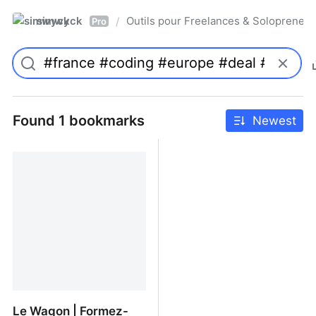
simwyck
Outils pour Freelances & Solopren
/
Pro
Found 1 bookmarks
Newest
Le Wagon | Formez-