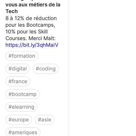
vous aux métiers de la
Tech
8 à 12% de réduction
pour les Bootcamps,
10% pour les Skill
Courses. Merci Malt:
https://bit.ly/3qhMaiV
#
formation
#
digital
#
coding
#
france
#
bootcamp
#
elearning
#
europe
#
asie
#
ameriques