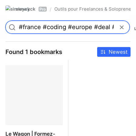
simwyck
Outils pour Freelances & Solopren
/
Pro
Found 1 bookmarks
Newest
Le Wagon | Formez-