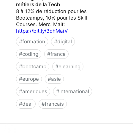
métiers de la Tech
8 à 12% de réduction pour les
Bootcamps, 10% pour les Skill
Courses. Merci Malt:
https://bit.ly/3qhMaiV
#
formation
#
digital
#
coding
#
france
#
bootcamp
#
elearning
#
europe
#
asie
#
ameriques
#
international
#
deal
#
francais
Le Wagon | Formez-vous aux métiers
de la Tech