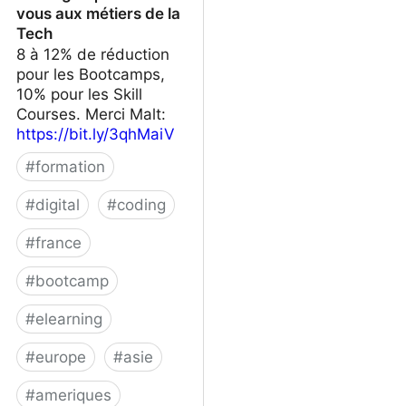
vous aux métiers de la
Tech
8 à 12% de réduction
pour les Bootcamps,
10% pour les Skill
Courses. Merci Malt:
https://bit.ly/3qhMaiV
#
formation
#
digital
#
coding
#
france
#
bootcamp
#
elearning
#
europe
#
asie
#
ameriques