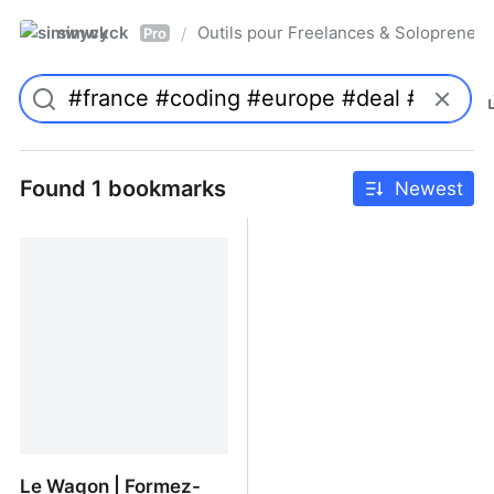
simwyck
Outils pour Freelances & Solopren
/
Pro
Found 1 bookmarks
Newest
Le Wagon | Formez-