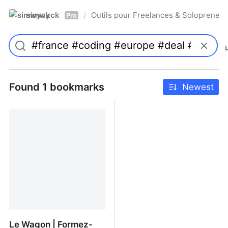
simwyck
Outils pour Freelances & Solopren
/
Pro
Found 1 bookmarks
Newest
Le Wagon | Formez-