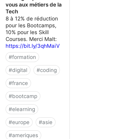
vous aux métiers de la
Tech
8 à 12% de réduction
pour les Bootcamps,
10% pour les Skill
Courses. Merci Malt:
https://bit.ly/3qhMaiV
#
formation
#
digital
#
coding
#
france
#
bootcamp
#
elearning
#
europe
#
asie
#
ameriques