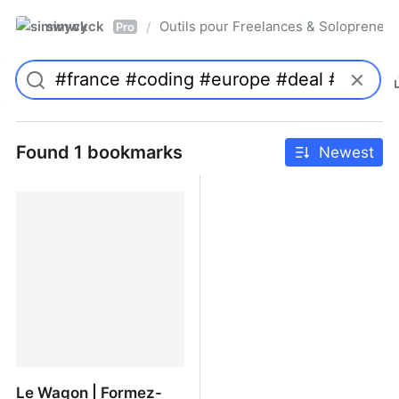
simwyck
Outils pour Freelances & Solopren
/
Pro
Found 1 bookmarks
Newest
Le Wagon | Formez-