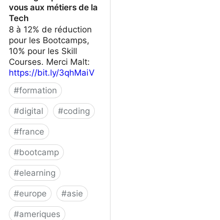
vous aux métiers de la
Tech
8 à 12% de réduction
pour les Bootcamps,
10% pour les Skill
Courses. Merci Malt:
https://bit.ly/3qhMaiV
#
formation
#
digital
#
coding
#
france
#
bootcamp
#
elearning
#
europe
#
asie
#
ameriques