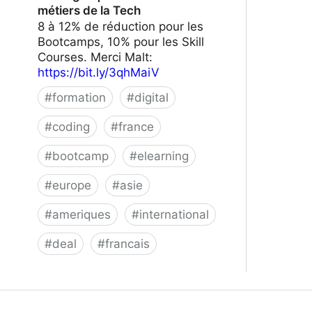
métiers de la Tech
8 à 12% de réduction pour les
Bootcamps, 10% pour les Skill
Courses. Merci Malt:
https://bit.ly/3qhMaiV
#
formation
#
digital
#
coding
#
france
#
bootcamp
#
elearning
#
europe
#
asie
#
ameriques
#
international
#
deal
#
francais
Le Wagon | Formez-vous aux métiers
de la Tech