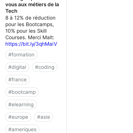
vous aux métiers de la
Tech
8 à 12% de réduction
pour les Bootcamps,
10% pour les Skill
Courses. Merci Malt:
https://bit.ly/3qhMaiV
#
formation
#
digital
#
coding
#
france
#
bootcamp
#
elearning
#
europe
#
asie
#
ameriques