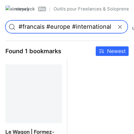
simwyck
Outils pour Freelances & Solopren
/
Pro
Found 1 bookmarks
Newest
Le Wagon | Formez-