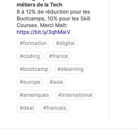
métiers de la Tech
8 à 12% de réduction pour les
Bootcamps, 10% pour les Skill
Courses. Merci Malt:
https://bit.ly/3qhMaiV
#
formation
#
digital
#
coding
#
france
#
bootcamp
#
elearning
#
europe
#
asie
#
ameriques
#
international
#
deal
#
francais
Le Wagon | Formez-vous aux métiers
de la Tech