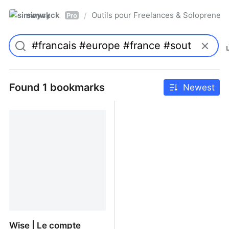
simwyck
Outils pour Freelances & Solopren
/
Pro
Found 1 bookmarks
Newest
Wise | Le compte