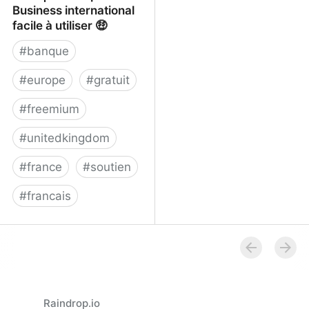
Business international
facile à utiliser 🤑
#
banque
#
europe
#
gratuit
#
freemium
#
unitedkingdom
#
france
#
soutien
#
francais
Wise | Le compte
Business international
facile à utiliser 🤑
Raindrop.io