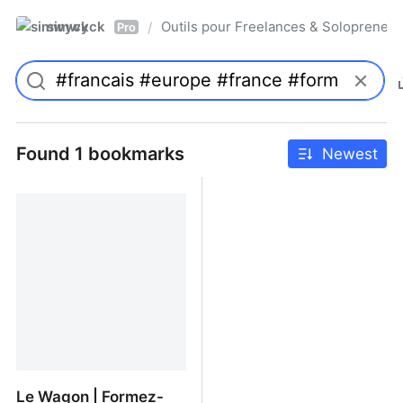
simwyck
Outils pour Freelances & Solopren
/
Pro
Found 1 bookmarks
Newest
Le Wagon | Formez-