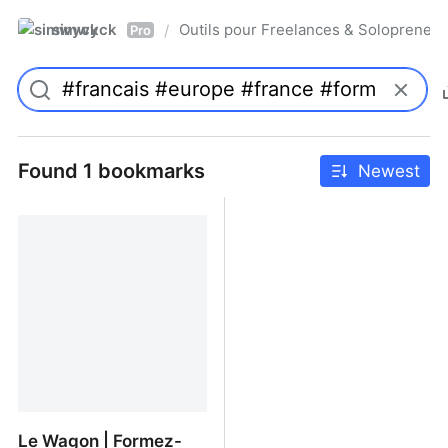
simwyck
Outils pour Freelances & Solopren
/
Pro
Found 1 bookmarks
Newest
Le Wagon | Formez-