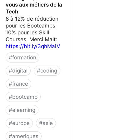
vous aux métiers de la
Tech
8 à 12% de réduction
pour les Bootcamps,
10% pour les Skill
Courses. Merci Malt:
https://bit.ly/3qhMaiV
#
formation
#
digital
#
coding
#
france
#
bootcamp
#
elearning
#
europe
#
asie
#
ameriques