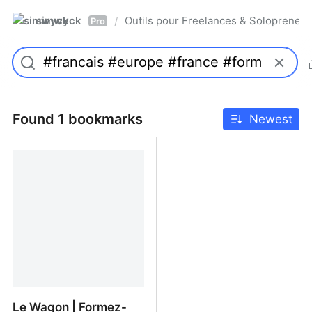
simwyck
Outils pour Freelances & Solopren
/
Pro
Found 1 bookmarks
Newest
Le Wagon | Formez-