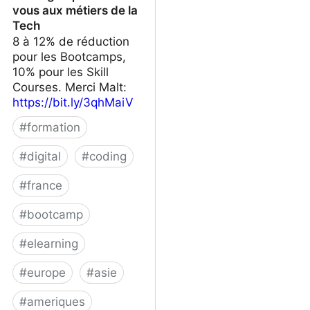
vous aux métiers de la
Tech
8 à 12% de réduction
pour les Bootcamps,
10% pour les Skill
Courses. Merci Malt:
https://bit.ly/3qhMaiV
#
formation
#
digital
#
coding
#
france
#
bootcamp
#
elearning
#
europe
#
asie
#
ameriques