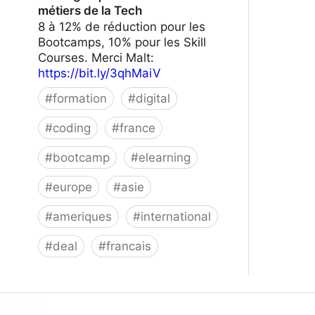
métiers de la Tech
8 à 12% de réduction pour les
Bootcamps, 10% pour les Skill
Courses. Merci Malt:
https://bit.ly/3qhMaiV
#
formation
#
digital
#
coding
#
france
#
bootcamp
#
elearning
#
europe
#
asie
#
ameriques
#
international
#
deal
#
francais
Le Wagon | Formez-vous aux métiers
de la Tech