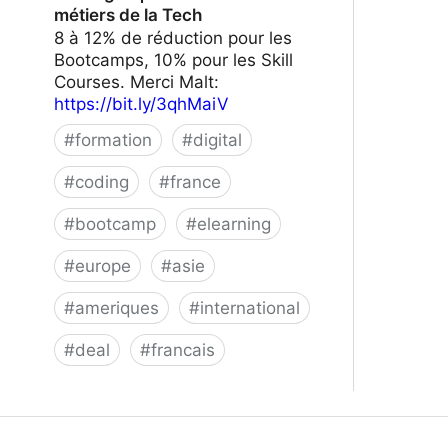
métiers de la Tech
8 à 12% de réduction pour les
Bootcamps, 10% pour les Skill
Courses. Merci Malt:
https://bit.ly/3qhMaiV
#
formation
#
digital
#
coding
#
france
#
bootcamp
#
elearning
#
europe
#
asie
#
ameriques
#
international
#
deal
#
francais
Le Wagon | Formez-vous aux métiers
de la Tech