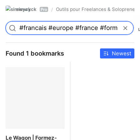
simwyck
Outils pour Freelances & Solopren
/
Pro
Found 1 bookmarks
Newest
Le Wagon | Formez-