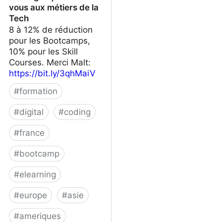
vous aux métiers de la
Tech
8 à 12% de réduction
pour les Bootcamps,
10% pour les Skill
Courses. Merci Malt:
https://bit.ly/3qhMaiV
#
formation
#
digital
#
coding
#
france
#
bootcamp
#
elearning
#
europe
#
asie
#
ameriques