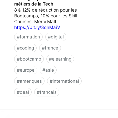
métiers de la Tech
8 à 12% de réduction pour les
Bootcamps, 10% pour les Skill
Courses. Merci Malt:
https://bit.ly/3qhMaiV
#
formation
#
digital
#
coding
#
france
#
bootcamp
#
elearning
#
europe
#
asie
#
ameriques
#
international
#
deal
#
francais
Le Wagon | Formez-vous aux métiers
de la Tech