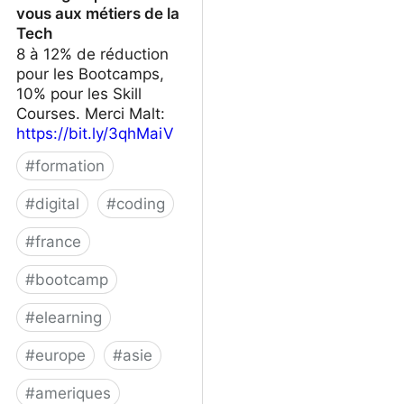
vous aux métiers de la
Tech
8 à 12% de réduction
pour les Bootcamps,
10% pour les Skill
Courses. Merci Malt:
https://bit.ly/3qhMaiV
#
formation
#
digital
#
coding
#
france
#
bootcamp
#
elearning
#
europe
#
asie
#
ameriques