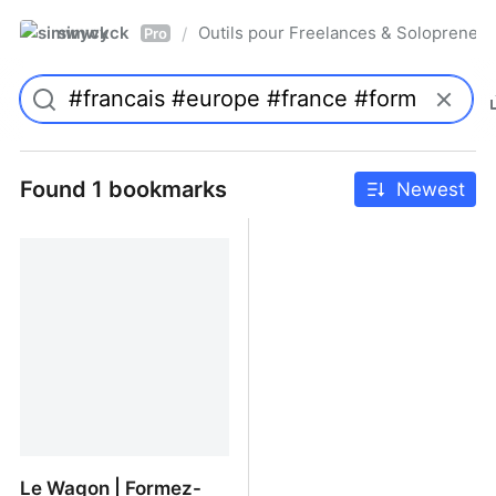
simwyck
Outils pour Freelances & Solopren
/
Pro
Found 1 bookmarks
Newest
Le Wagon | Formez-