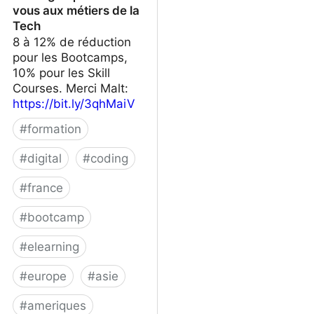
vous aux métiers de la
Tech
8 à 12% de réduction
pour les Bootcamps,
10% pour les Skill
Courses. Merci Malt:
https://bit.ly/3qhMaiV
#
formation
#
digital
#
coding
#
france
#
bootcamp
#
elearning
#
europe
#
asie
#
ameriques