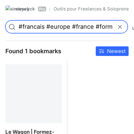
simwyck
Outils pour Freelances & Solopren
/
Pro
Found 1 bookmarks
Newest
Le Wagon | Formez-