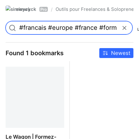
simwyck
Outils pour Freelances & Solopren
/
Pro
Found 1 bookmarks
Newest
Le Wagon | Formez-