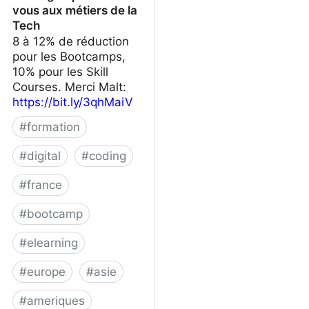
vous aux métiers de la
Tech
8 à 12% de réduction
pour les Bootcamps,
10% pour les Skill
Courses. Merci Malt:
https://bit.ly/3qhMaiV
#
formation
#
digital
#
coding
#
france
#
bootcamp
#
elearning
#
europe
#
asie
#
ameriques