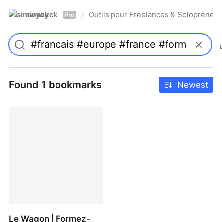
simwyck
Outils pour Freelances & Solopren
/
Pro
Found 1 bookmarks
Newest
Le Wagon | Formez-