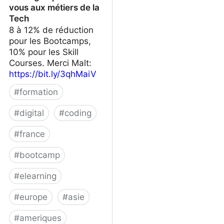
vous aux métiers de la
Tech
8 à 12% de réduction
pour les Bootcamps,
10% pour les Skill
Courses. Merci Malt:
https://bit.ly/3qhMaiV
#
formation
#
digital
#
coding
#
france
#
bootcamp
#
elearning
#
europe
#
asie
#
ameriques