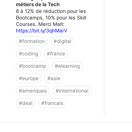
métiers de la Tech
8 à 12% de réduction pour les
Bootcamps, 10% pour les Skill
Courses. Merci Malt:
https://bit.ly/3qhMaiV
#
formation
#
digital
#
coding
#
france
#
bootcamp
#
elearning
#
europe
#
asie
#
ameriques
#
international
#
deal
#
francais
Le Wagon | Formez-vous aux métiers
de la Tech