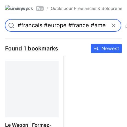
simwyck
Outils pour Freelances & Solopren
/
Pro
Found 1 bookmarks
Newest
Le Wagon | Formez-