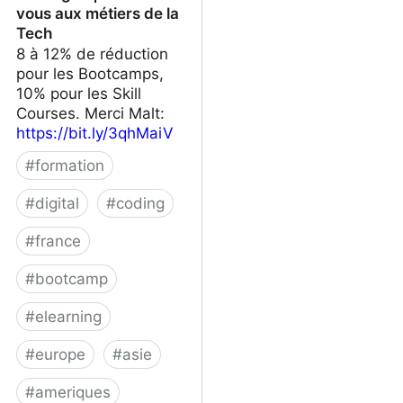
vous aux métiers de la
Tech
8 à 12% de réduction
pour les Bootcamps,
10% pour les Skill
Courses. Merci Malt:
https://bit.ly/3qhMaiV
#
formation
#
digital
#
coding
#
france
#
bootcamp
#
elearning
#
europe
#
asie
#
ameriques