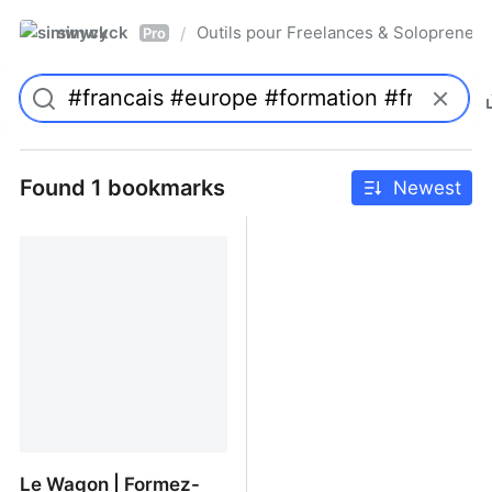
simwyck
Outils pour Freelances & Solopren
/
Pro
Found 1 bookmarks
Newest
Le Wagon | Formez-