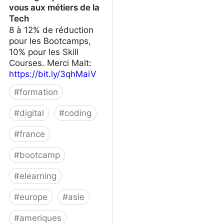
vous aux métiers de la
Tech
8 à 12% de réduction
pour les Bootcamps,
10% pour les Skill
Courses. Merci Malt:
https://bit.ly/3qhMaiV
#
formation
#
digital
#
coding
#
france
#
bootcamp
#
elearning
#
europe
#
asie
#
ameriques