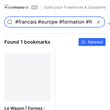
simwyck
Outils pour Freelances & Solopren
/
Pro
Found 1 bookmarks
Newest
Le Wagon | Formez-