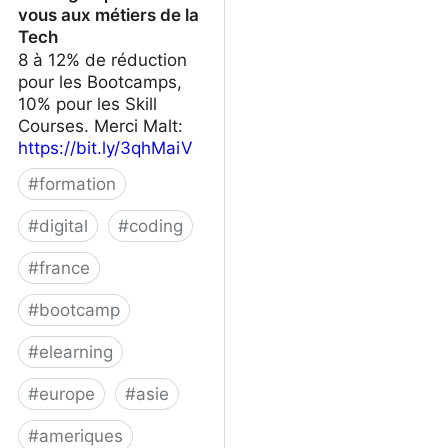
vous aux métiers de la
Tech
8 à 12% de réduction
pour les Bootcamps,
10% pour les Skill
Courses. Merci Malt:
https://bit.ly/3qhMaiV
#
formation
#
digital
#
coding
#
france
#
bootcamp
#
elearning
#
europe
#
asie
#
ameriques