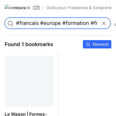
simwyck
Outils pour Freelances & Solopren
/
Pro
Found 1 bookmarks
Newest
Le Wagon | Formez-