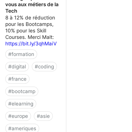
vous aux métiers de la
Tech
8 à 12% de réduction
pour les Bootcamps,
10% pour les Skill
Courses. Merci Malt:
https://bit.ly/3qhMaiV
#
formation
#
digital
#
coding
#
france
#
bootcamp
#
elearning
#
europe
#
asie
#
ameriques