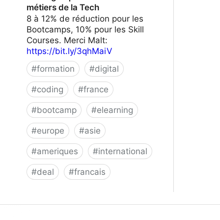
métiers de la Tech
8 à 12% de réduction pour les
Bootcamps, 10% pour les Skill
Courses. Merci Malt:
https://bit.ly/3qhMaiV
#
formation
#
digital
#
coding
#
france
#
bootcamp
#
elearning
#
europe
#
asie
#
ameriques
#
international
#
deal
#
francais
Le Wagon | Formez-vous aux métiers
de la Tech