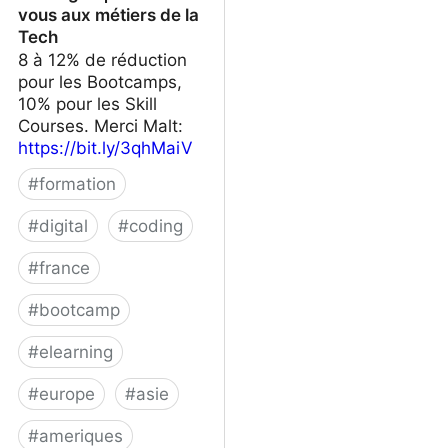
vous aux métiers de la
Tech
8 à 12% de réduction
pour les Bootcamps,
10% pour les Skill
Courses. Merci Malt:
https://bit.ly/3qhMaiV
#
formation
#
digital
#
coding
#
france
#
bootcamp
#
elearning
#
europe
#
asie
#
ameriques