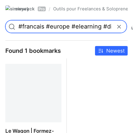
simwyck
Outils pour Freelances & Solopren
/
Pro
Found 1 bookmarks
Newest
Le Wagon | Formez-