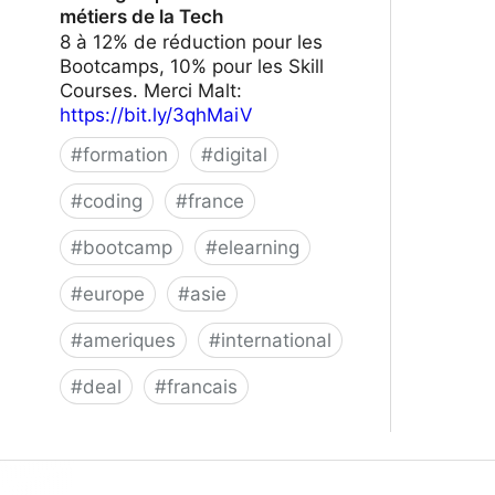
métiers de la Tech
8 à 12% de réduction pour les
Bootcamps, 10% pour les Skill
Courses. Merci Malt:
https://bit.ly/3qhMaiV
#
formation
#
digital
#
coding
#
france
#
bootcamp
#
elearning
#
europe
#
asie
#
ameriques
#
international
#
deal
#
francais
Le Wagon | Formez-vous aux métiers
de la Tech