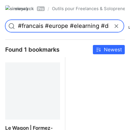
simwyck
Outils pour Freelances & Solopren
/
Pro
Found 1 bookmarks
Newest
Le Wagon | Formez-