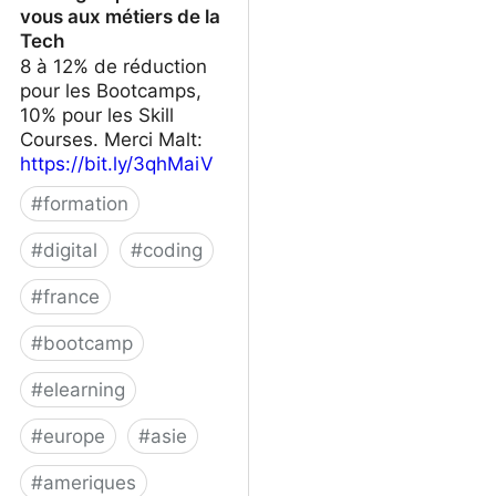
vous aux métiers de la
Tech
8 à 12% de réduction
pour les Bootcamps,
10% pour les Skill
Courses. Merci Malt:
https://bit.ly/3qhMaiV
#
formation
#
digital
#
coding
#
france
#
bootcamp
#
elearning
#
europe
#
asie
#
ameriques