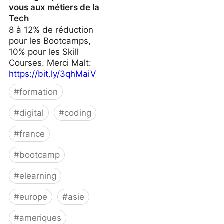
vous aux métiers de la
Tech
8 à 12% de réduction
pour les Bootcamps,
10% pour les Skill
Courses. Merci Malt:
https://bit.ly/3qhMaiV
#
formation
#
digital
#
coding
#
france
#
bootcamp
#
elearning
#
europe
#
asie
#
ameriques