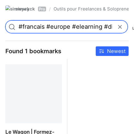
simwyck
Outils pour Freelances & Solopren
/
Pro
Found 1 bookmarks
Newest
Le Wagon | Formez-