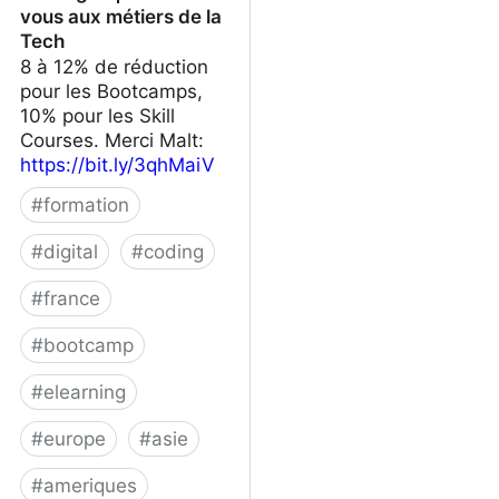
vous aux métiers de la
Tech
8 à 12% de réduction
pour les Bootcamps,
10% pour les Skill
Courses. Merci Malt:
https://bit.ly/3qhMaiV
#
formation
#
digital
#
coding
#
france
#
bootcamp
#
elearning
#
europe
#
asie
#
ameriques