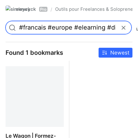
simwyck
Outils pour Freelances & Solopren
/
Pro
Found 1 bookmarks
Newest
Le Wagon | Formez-