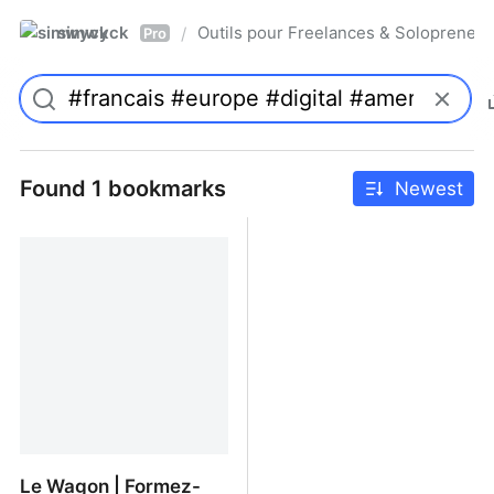
simwyck
Outils pour Freelances & Solopren
/
Pro
Found 1 bookmarks
Newest
Le Wagon | Formez-