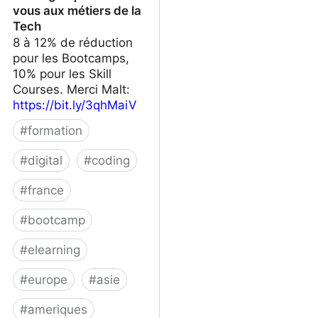
vous aux métiers de la
Tech
8 à 12% de réduction
pour les Bootcamps,
10% pour les Skill
Courses. Merci Malt:
https://bit.ly/3qhMaiV
#
formation
#
digital
#
coding
#
france
#
bootcamp
#
elearning
#
europe
#
asie
#
ameriques