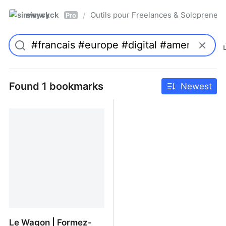
simwyck
Outils pour Freelances & Solopren
/
Pro
Found 1 bookmarks
Newest
Le Wagon | Formez-