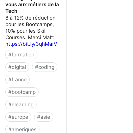
vous aux métiers de la
Tech
8 à 12% de réduction
pour les Bootcamps,
10% pour les Skill
Courses. Merci Malt:
https://bit.ly/3qhMaiV
#
formation
#
digital
#
coding
#
france
#
bootcamp
#
elearning
#
europe
#
asie
#
ameriques