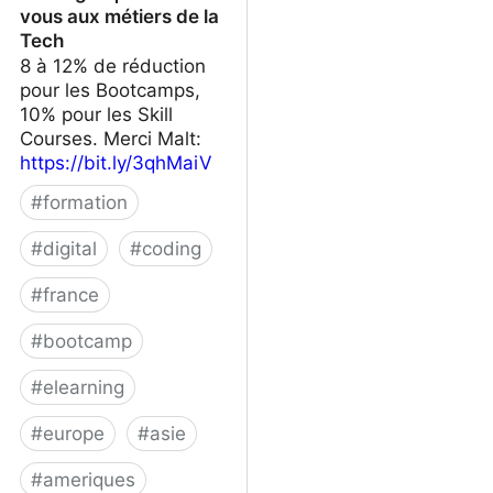
vous aux métiers de la
Tech
8 à 12% de réduction
pour les Bootcamps,
10% pour les Skill
Courses. Merci Malt:
https://bit.ly/3qhMaiV
#
formation
#
digital
#
coding
#
france
#
bootcamp
#
elearning
#
europe
#
asie
#
ameriques