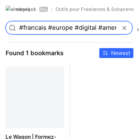
simwyck
Outils pour Freelances & Solopren
/
Pro
Found 1 bookmarks
Newest
Le Wagon | Formez-