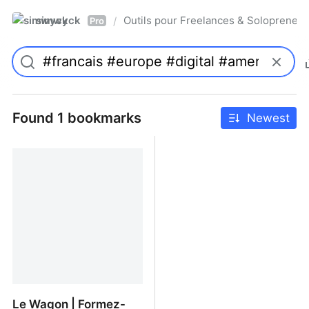
simwyck
Outils pour Freelances & Solopren
/
Pro
Found 1 bookmarks
Newest
Le Wagon | Formez-