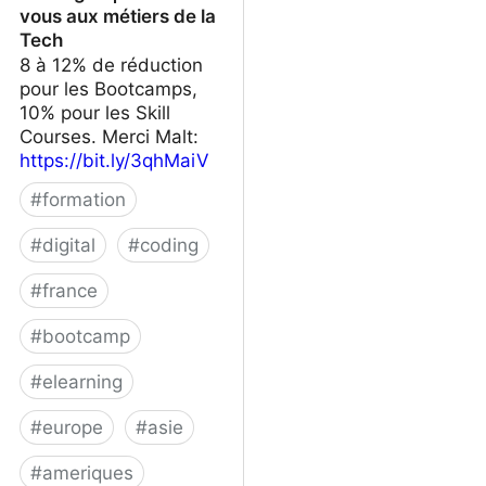
vous aux métiers de la
Tech
8 à 12% de réduction
pour les Bootcamps,
10% pour les Skill
Courses. Merci Malt:
https://bit.ly/3qhMaiV
#
formation
#
digital
#
coding
#
france
#
bootcamp
#
elearning
#
europe
#
asie
#
ameriques