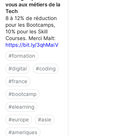
vous aux métiers de la
Tech
8 à 12% de réduction
pour les Bootcamps,
10% pour les Skill
Courses. Merci Malt:
https://bit.ly/3qhMaiV
#
formation
#
digital
#
coding
#
france
#
bootcamp
#
elearning
#
europe
#
asie
#
ameriques