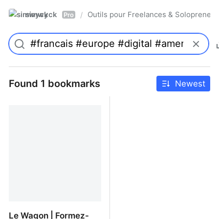
simwyck
Outils pour Freelances & Solopren
/
Pro
Found 1 bookmarks
Newest
Le Wagon | Formez-