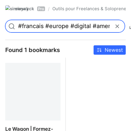
simwyck
Outils pour Freelances & Solopren
/
Pro
Found 1 bookmarks
Newest
Le Wagon | Formez-