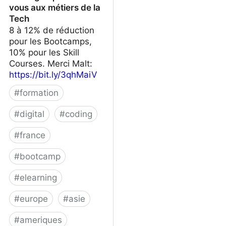
vous aux métiers de la
Tech
8 à 12% de réduction
pour les Bootcamps,
10% pour les Skill
Courses. Merci Malt:
https://bit.ly/3qhMaiV
#
formation
#
digital
#
coding
#
france
#
bootcamp
#
elearning
#
europe
#
asie
#
ameriques