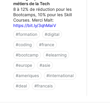
métiers de la Tech
8 à 12% de réduction pour les
Bootcamps, 10% pour les Skill
Courses. Merci Malt:
https://bit.ly/3qhMaiV
#
formation
#
digital
#
coding
#
france
#
bootcamp
#
elearning
#
europe
#
asie
#
ameriques
#
international
#
deal
#
francais
Le Wagon | Formez-vous aux métiers
de la Tech