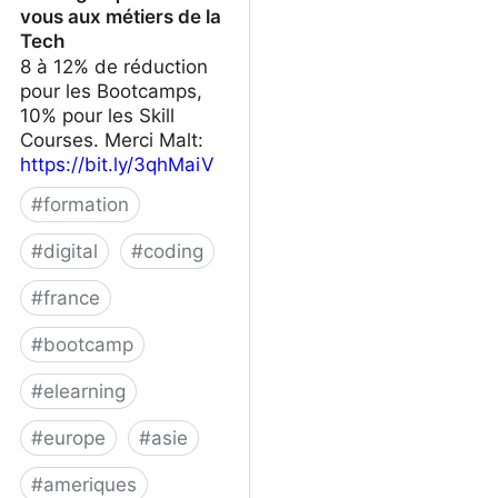
vous aux métiers de la
Tech
8 à 12% de réduction
pour les Bootcamps,
10% pour les Skill
Courses. Merci Malt:
https://bit.ly/3qhMaiV
#
formation
#
digital
#
coding
#
france
#
bootcamp
#
elearning
#
europe
#
asie
#
ameriques