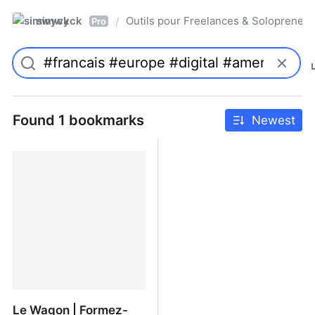
simwyck
Outils pour Freelances & Solopren
/
Pro
Found 1 bookmarks
Newest
Le Wagon | Formez-