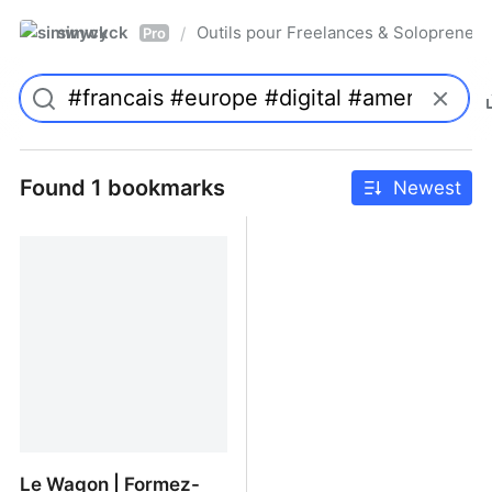
simwyck
Outils pour Freelances & Solopren
/
Pro
Found 1 bookmarks
Newest
Le Wagon | Formez-