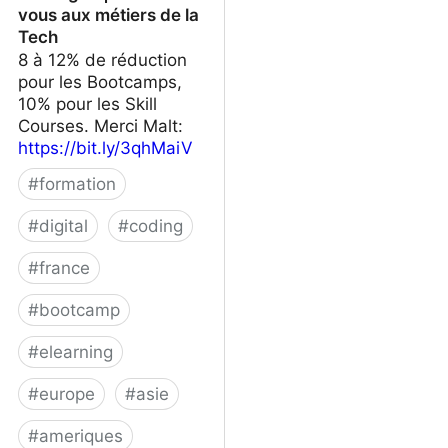
vous aux métiers de la
Tech
8 à 12% de réduction
pour les Bootcamps,
10% pour les Skill
Courses. Merci Malt:
https://bit.ly/3qhMaiV
#
formation
#
digital
#
coding
#
france
#
bootcamp
#
elearning
#
europe
#
asie
#
ameriques