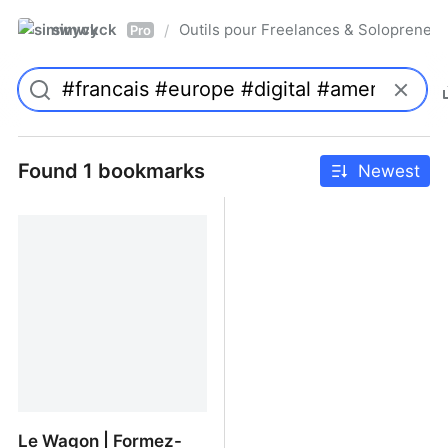
simwyck
Outils pour Freelances & Solopren
/
Pro
Found 1 bookmarks
Newest
Le Wagon | Formez-