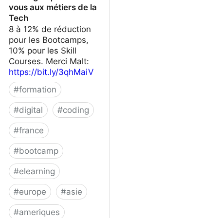
vous aux métiers de la
Tech
8 à 12% de réduction
pour les Bootcamps,
10% pour les Skill
Courses. Merci Malt:
https://bit.ly/3qhMaiV
#
formation
#
digital
#
coding
#
france
#
bootcamp
#
elearning
#
europe
#
asie
#
ameriques