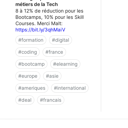
métiers de la Tech
8 à 12% de réduction pour les
Bootcamps, 10% pour les Skill
Courses. Merci Malt:
https://bit.ly/3qhMaiV
#
formation
#
digital
#
coding
#
france
#
bootcamp
#
elearning
#
europe
#
asie
#
ameriques
#
international
#
deal
#
francais
Le Wagon | Formez-vous aux métiers
de la Tech