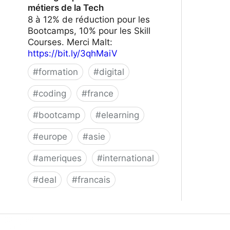
métiers de la Tech
8 à 12% de réduction pour les
Bootcamps, 10% pour les Skill
Courses. Merci Malt:
https://bit.ly/3qhMaiV
#
formation
#
digital
#
coding
#
france
#
bootcamp
#
elearning
#
europe
#
asie
#
ameriques
#
international
#
deal
#
francais
Le Wagon | Formez-vous aux métiers
de la Tech