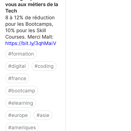
vous aux métiers de la
Tech
8 à 12% de réduction
pour les Bootcamps,
10% pour les Skill
Courses. Merci Malt:
https://bit.ly/3qhMaiV
#
formation
#
digital
#
coding
#
france
#
bootcamp
#
elearning
#
europe
#
asie
#
ameriques