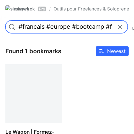
simwyck
Outils pour Freelances & Solopren
/
Pro
Found 1 bookmarks
Newest
Le Wagon | Formez-